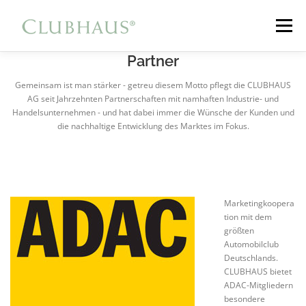
Zum
Inhalt
Menü
springen
Partner
HOME
DAS UNTERNEHMEN
GOLFCITY
Gemeinsam ist man stärker - getreu diesem Motto pflegt die CLUBHAUS
AG seit Jahrzehnten Partnerschaften mit namhaften Industrie- und
Handelsunternehmen - und hat dabei immer die Wünsche der Kunden und
die nachhaltige Entwicklung des Marktes im Fokus.
GOLF NIPPENBURG
DGM
Marketingkoopera
tion mit dem
größten
Automobilclub
Deutschlands.
CLUBHAUS bietet
ADAC-Mitgliedern
besondere